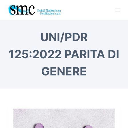
S
a
l
t
UNI/PDR
a
a
125:2022 PARITA DI
l
c
o
GENERE
n
t
e
n
u
t
o