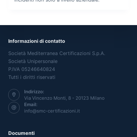
Informazioni di contatto
Società Mediterranea Certificazioni S.p.A.
Società Unipersonale
P.IVA 05246640824
Tutti i diritti riservati
Indirizzo:
Via Vincenzo Monti, 8 - 20123 Milano
Email:
info@smc-certificazioni.it
Documenti