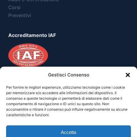
Corsi
Preventivi
Accreditamento IAF
Gestisci Consenso
Per fornire le migliori esperienze, utilizziamo tecnologie come i cookie
Useful Links
per memorizzare e/o accedere alle informazioni del dispositivo. Il
consenso a queste tecnologie ci permetterà di elaborare dati come il
Privacy Policy
comportamento di navigazione o ID unici su questo sito. Non
acconsentire o ritirare il consenso può influire negativamente su alcune
Cookies Policy
caratteristiche e funzioni.
Termini e Condizioni
Accetta