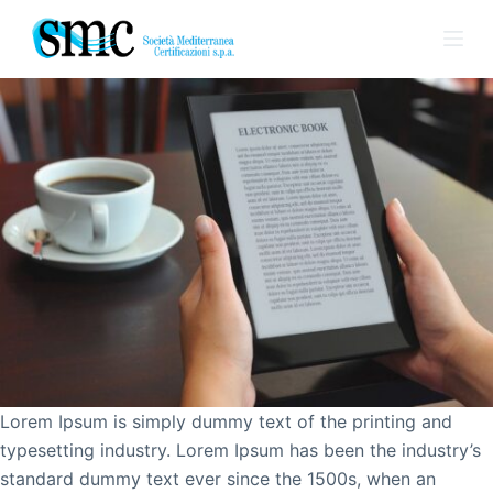
Electronic book
S
a
Will update later!
l
t
a
a
l
c
o
n
t
e
n
u
Lorem Ipsum is simply dummy text of the printing and
t
typesetting industry. Lorem Ipsum has been the industry’s
o
standard dummy text ever since the 1500s, when an